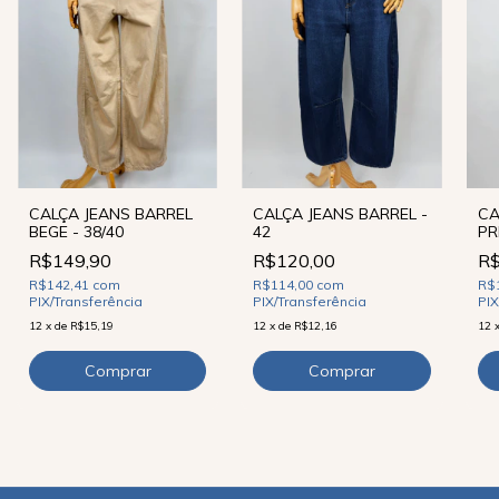
CALÇA JEANS BARREL
CALÇA JEANS BARREL -
CA
BEGE - 38/40
42
PR
R$149,90
R$120,00
R$
R$142,41
com
R$114,00
com
R$
PIX/Transferência
PIX/Transferência
PIX
12
x
de
R$15,19
12
x
de
R$12,16
12