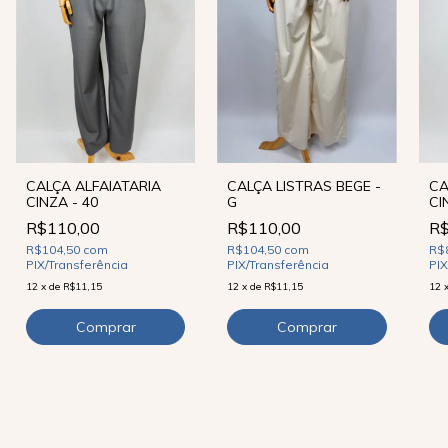
CALÇA ALFAIATARIA
CALÇA LISTRAS BEGE -
CA
CINZA - 40
G
CI
R$110,00
R$110,00
R$
R$104,50
com
R$104,50
com
R$
PIX/Transferência
PIX/Transferência
PIX
12
x
de
R$11,15
12
x
de
R$11,15
12