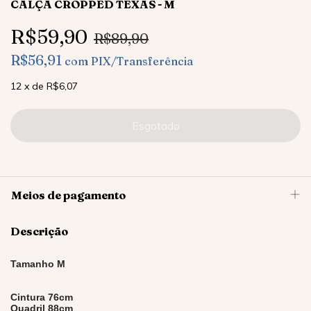
CALÇA CROPPED TEXAS - M
R$59,90
R$89,90
R$56,91
com
PIX/Transferência
12
x
de
R$6,07
Meios de pagamento
Descrição
Tamanho M
Cintura 76cm
Quadril 88cm