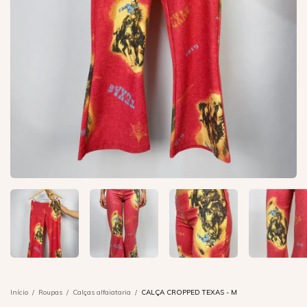
Início
/
Roupas
/
Calças alfaiataria
/
CALÇA CROPPED TEXAS - M