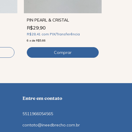
PIN PEARL & CRISTAL
R$29,90
PIN CORR
R$28,41
com
PIX/Transferência
R$39,90
6
x
de
R$5,66
R$37,91
co
9
x
de
R$5,22
Entre em contato
5511966054565
contato@ineedbrecho.com.br