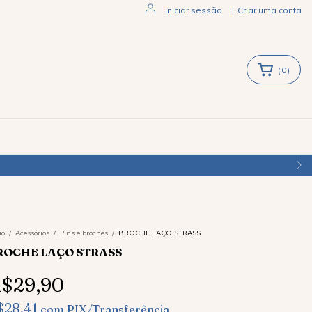
Iniciar sessão
|
Criar uma conta
(
0
)
io
/
Acessórios
/
Pins e broches
/
BROCHE LAÇO STRASS
ROCHE LAÇO STRASS
$29,90
$28,41
com
PIX/Transferência