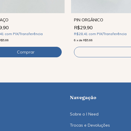
LAÇO
PIN ORGÂNICO
9,90
R$29,90
,41
com
PIX/Transferência
R$28,41
com
PIX/Transferência
R$5,66
6
x
de
R$5,66
Comprar
Navegação
Sobre o I Need
Trocas e Devoluções