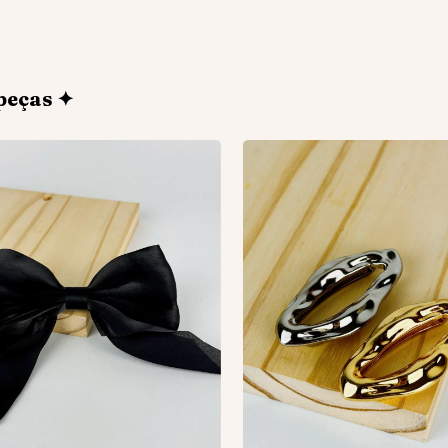
peças ✦