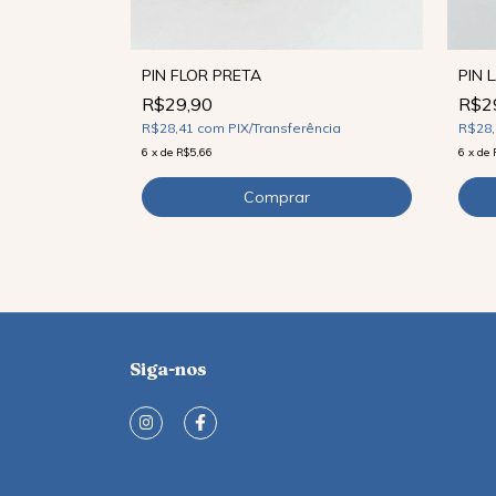
PIN FLOR PRETA
PIN 
R$29,90
R$2
ncia
R$28,41
com
PIX/Transferência
R$28
6
x
de
R$5,66
6
x
de
Siga-nos