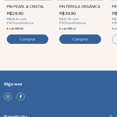
PIN PEARL & CRISTAL
PIN PÉROLA ORGÂNICA
PI
R$29,90
R$39,90
R$
R$28,41
com
R$37,91
com
R$
PIX/Transferência
PIX/Transferência
PIX
6
x
de
R$5,66
9
x
de
R$5,22
6
x
Siga-nos
Navegação