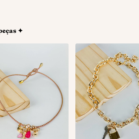
peças ✦