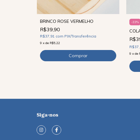
BRINCO ROSE VERMELHO
-
33
%
R$39,90
COLA
ncia
R$37,91
com
PIX/Transferência
R$3
9
x
de
R$5,22
R$37
9
x
de
Siga-nos