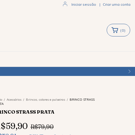
Iniciar sessão
|
Criar uma conta
(
0
)
io
/
Acessórios
/
Brincos, colares e pulseiras
/
BRINCO STRASS
TA
RINCO STRASS PRATA
$59,90
R$79,90