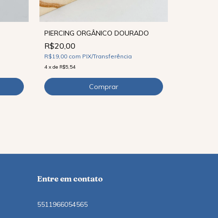
PIERCING ORGÂNICO DOURADO
R$20,00
-
25
%
R$19,00
com
PIX/Transferência
BRINCO D
4
x
de
R$5,54
R$29,90
R$28,41
co
6
x
de
R$5,66
Entre em contato
5511966054565