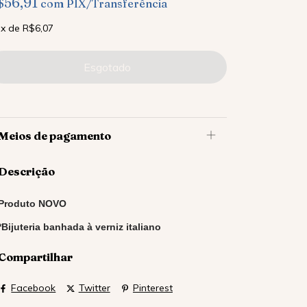
$56,91
com
PIX/Transferência
x
de
R$6,07
Meios de pagamento
Descrição
Produto NOVO
*Bijuteria banhada à verniz italiano
Compartilhar
Facebook
Twitter
Pinterest