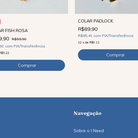
COLAR PADLOCK
R$89,90
R FISH ROSA
R$85,41
com
PIX/Transferência
9,90
R$59,90
12
x
de
R$9,11
,91
com
PIX/Transferência
R$5,22
Navegação
Sobre o I Need