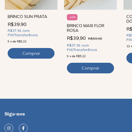
BRINCO SUN PRATA
CO
-
33
%
D
R$39,90
BRINCO MAXI FLOR
R$
ROSA
R$37,91
com
PIX/Transferência
R$
R$39,90
R$59,90
PIX
9
x
de
R$5,22
R$37,91
com
12
PIX/Transferência
9
x
de
R$5,22
Siga-nos