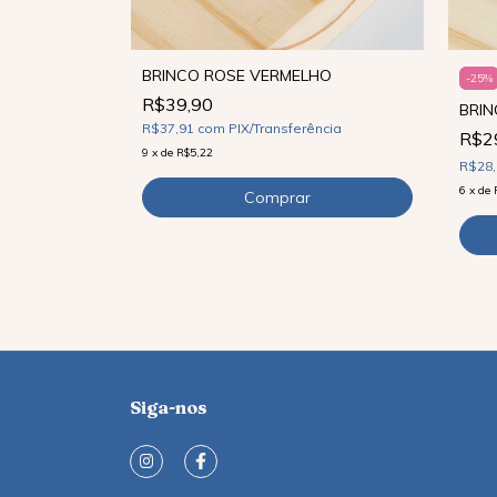
DOURADO
BRINCO ROSE VERMELHO
-
25
%
R$39,90
BRI
ncia
R$37,91
com
PIX/Transferência
R$2
9
x
de
R$5,22
R$28
6
x
de
Siga-nos