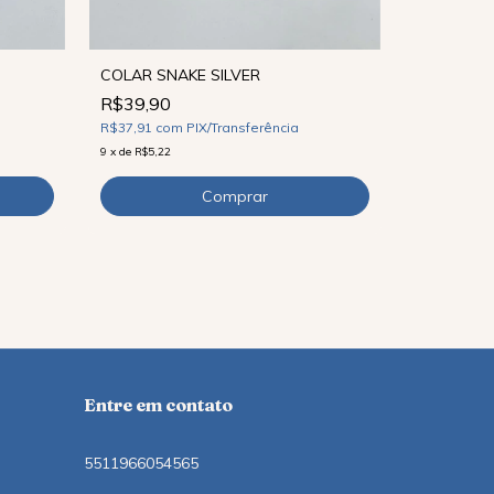
COLAR SNAKE SILVER
R$39,90
COLAR PA
R$37,91
com
PIX/Transferência
R$89,90
9
x
de
R$5,22
R$85,41
co
12
x
de
R$9,11
Entre em contato
5511966054565