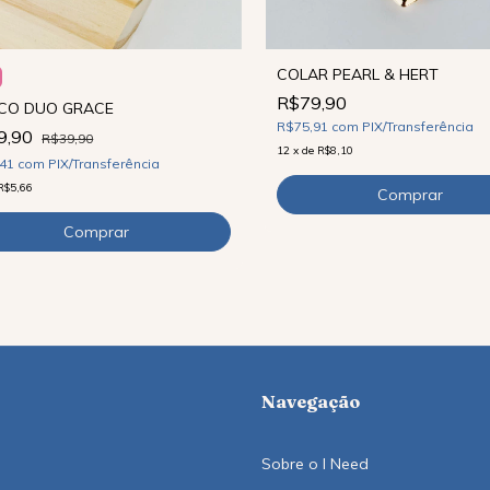
COLAR PEARL & HERT
R$79,90
NCO DUO GRACE
R$75,91
com
PIX/Transferência
9,90
R$39,90
12
x
de
R$8,10
,41
com
PIX/Transferência
R$5,66
Navegação
Sobre o I Need