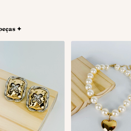
peças ✦