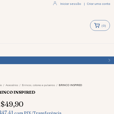
Iniciar sessão
|
Criar uma conta
(
0
)
ENVIAMOS PARA TODO O BRASI
io
/
Acessórios
/
Brincos, colares e pulseiras
/
BRINCO INSPIRED
RINCO INSPIRED
$49,90
$47,41
com
PIX/Transferência