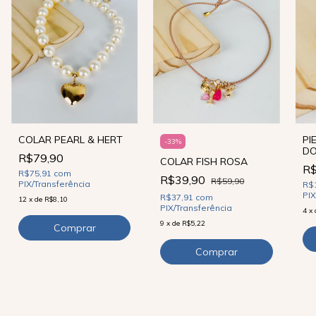
COLAR PEARL & HERT
PI
-
33
%
D
R$79,90
COLAR FISH ROSA
R$
R$75,91
com
R$39,90
R$59,90
PIX/Transferência
R$
PIX
R$37,91
com
12
x
de
R$8,10
PIX/Transferência
4
x
9
x
de
R$5,22