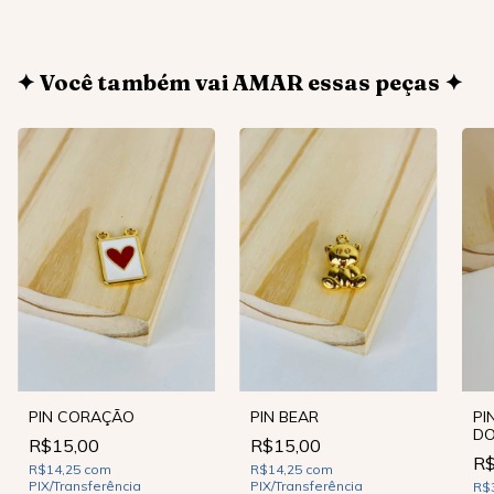
✦ Você também vai AMAR essas peças ✦
PIN CORAÇÃO
PIN BEAR
PI
D
R$15,00
R$15,00
R$
R$14,25
com
R$14,25
com
PIX/Transferência
PIX/Transferência
R$