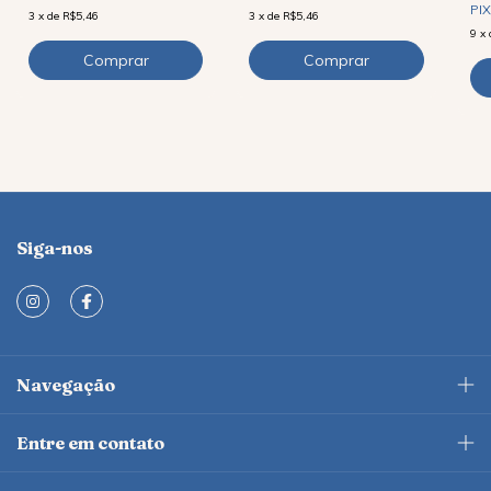
PIX
3
x
de
R$5,46
3
x
de
R$5,46
9
x
Siga-nos
Navegação
Entre em contato