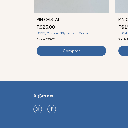
PIN CRISTAL
PIN
R$25,00
R$1
ncia
R$23,75
com
PIX/Transferência
R$14
5
x
de
R$5,62
3
x
de
Siga-nos