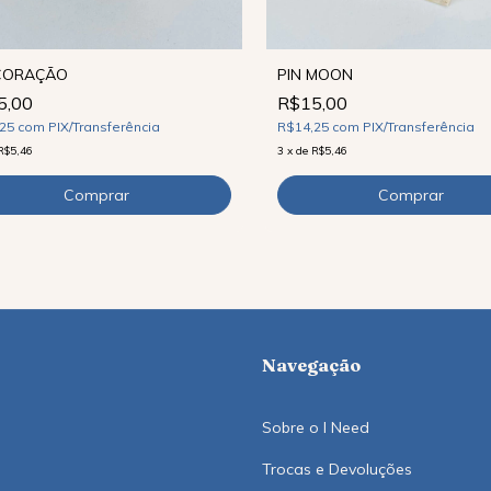
 CORAÇÃO
PIN MOON
5,00
R$15,00
,25
com
PIX/Transferência
R$14,25
com
PIX/Transferência
R$5,46
3
x
de
R$5,46
Navegação
Sobre o I Need
Trocas e Devoluções