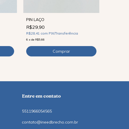
PIN LAÇO
R$29,90
PIN CORR
R$28,41
com
PIX/Transferência
R$39,90
6
x
de
R$5,66
R$37,91
co
9
x
de
R$5,22
Entre em contato
5511966054565
contato@ineedbrecho.com.br