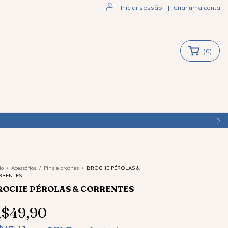
Iniciar sessão
|
Criar uma conta
(
0
)
io
/
Acessórios
/
Pins e broches
/
BROCHE PÉROLAS &
RRENTES
ROCHE PÉROLAS & CORRENTES
$49,90