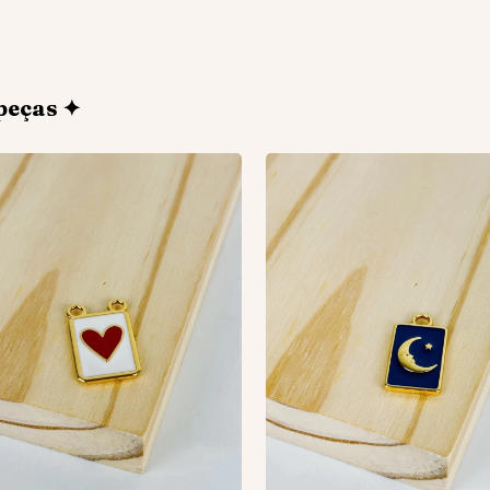
peças ✦