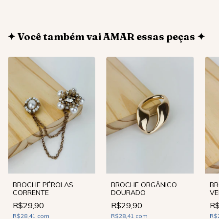
✦ Você também vai AMAR essas peças ✦
BROCHE ORGÂNICO
BR
BROCHE PÉROLAS
DOURADO
VE
CORRENTE
R$29,90
R$
R$29,90
R$28,41
com
R$
R$28,41
com