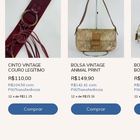
BOLSA VINTAGE
BO
CINTO VINTAGE
ANIMAL PRINT
B
COURO LEGÍTIMO
R$149,90
R$
R$110,00
R$142,41
com
R$
R$104,50
com
PIX/Transferência
PIX
PIX/Transferência
12
x
de
R$15,19
12
12
x
de
R$11,15