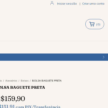
Iniciar sessão
|
Criar uma conta
(
0
)
io
/
Acessórios
/
Bolsas
/
BOLSA BAGUETE PRETA
OLSA BAGUETE PRETA
$159,90
$151,91
com
PIX/Transferência