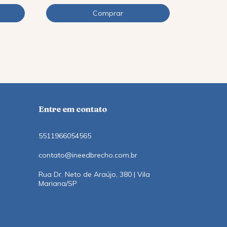
R$89,90
R$85,41
co
12
x
de
R$9,11
Entre em contato
5511966054565
contato@ineedbrecho.com.br
Rua Dr. Neto de Araújo, 380 | Vila
Mariana/SP