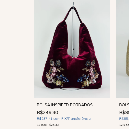
ESGOTADO
BOLS
BOLSA INSPIRED BORDADOS
R$8
R$249,90
R$85
ência
R$237,41
com
PIX/Transferência
12
x
d
12
x
de
R$25,33