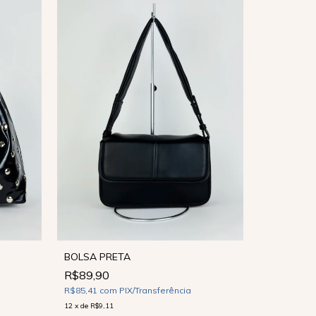
BOLSA PRETA
R$89,90
-
57
%
R$85,41
com
PIX/Transferência
BOLSA SU
12
x
de
R$9,11