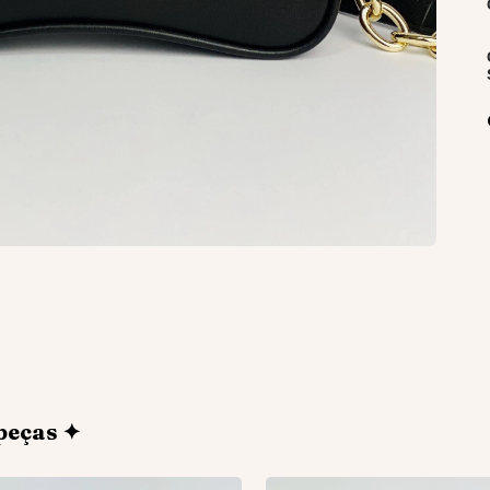
peças ✦