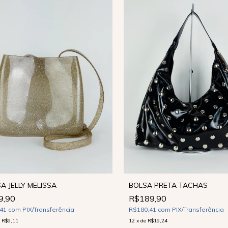
A JELLY MELISSA
BOLSA PRETA TACHAS
9,90
R$189,90
,41
com
PIX/Transferência
R$180,41
com
PIX/Transferência
e
R$9,11
12
x
de
R$19,24