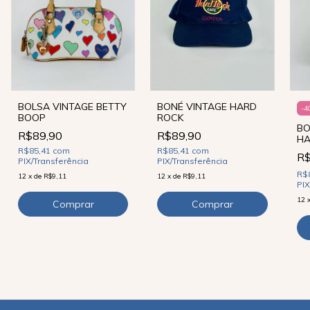
BONÉ VINTAGE HARD
BOLSA VINTAGE BETTY
-
4
ROCK
BOOP
BO
R$89,90
R$89,90
H
R$85,41
com
R$85,41
com
R
PIX/Transferência
PIX/Transferência
R$
12
x
de
R$9,11
12
x
de
R$9,11
PIX
12