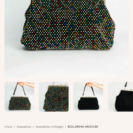
Início
/
Acessórios
/
Acessórios vintages
/
BOLSINHA ANOS 60