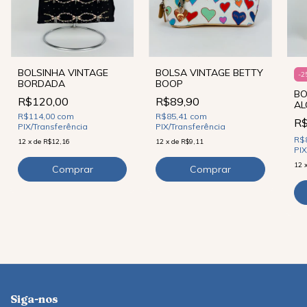
BOLSINHA VINTAGE
BOLSA VINTAGE BETTY
-
2
BORDADA
BOOP
BO
R$120,00
R$89,90
AL
R$114,00
com
R$85,41
com
R
PIX/Transferência
PIX/Transferência
R$
12
x
de
R$12,16
12
x
de
R$9,11
PIX
12
Siga-nos