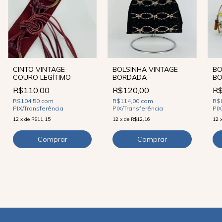
BOLSINHA VINTAGE
BO
CINTO VINTAGE
BORDADA
B
COURO LEGÍTIMO
R$120,00
R$
R$110,00
R$114,00
com
R$
R$104,50
com
PIX/Transferência
PIX
PIX/Transferência
12
x
de
R$12,16
12
12
x
de
R$11,15