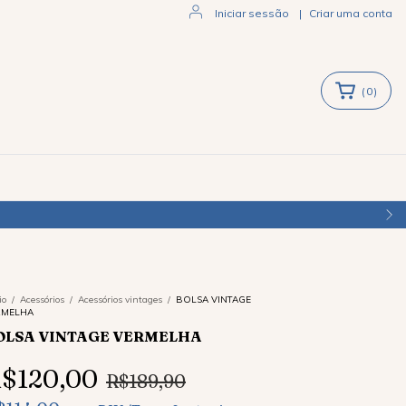
Iniciar sessão
|
Criar uma conta
(
0
)
io
/
Acessórios
/
Acessórios vintages
/
BOLSA VINTAGE
RMELHA
OLSA VINTAGE VERMELHA
$120,00
R$189,90