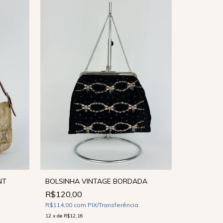
NT
BOLSINHA VINTAGE BORDADA
R$120,00
CINTO VI
R$114,00
com
PIX/Transferência
R$110,0
12
x
de
R$12,16
R$104,50
c