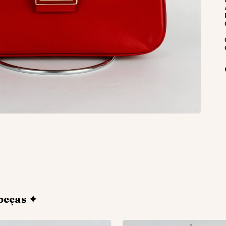
peças ✦