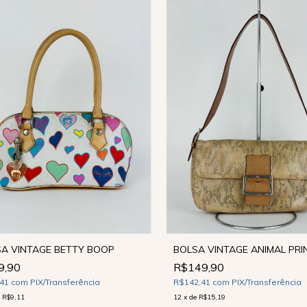
BOLSA VINTAGE ANIMAL PRI
A VINTAGE BETTY BOOP
R$149,90
9,90
R$142,41
com
PIX/Transferência
,41
com
PIX/Transferência
12
x
de
R$15,19
e
R$9,11