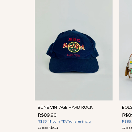
ESGOTADO
BONÉ VINTAGE HARD ROCK
E
BOLS
R$89,90
R$8
R$85,41
com
PIX/Transferência
ência
R$85
12
x
de
R$9,11
12
x
d