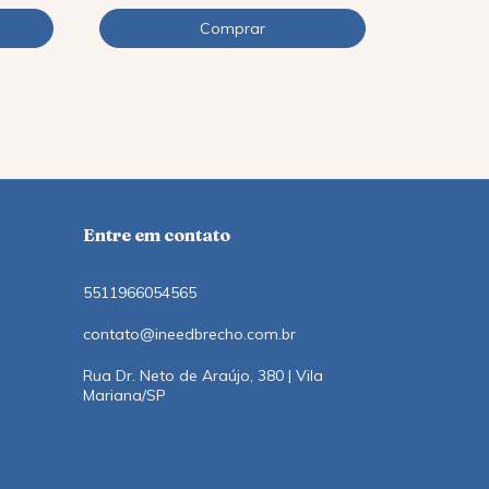
12
x
de
R$11,1
Entre em contato
5511966054565
contato@ineedbrecho.com.br
Rua Dr. Neto de Araújo, 380 | Vila
Mariana/SP