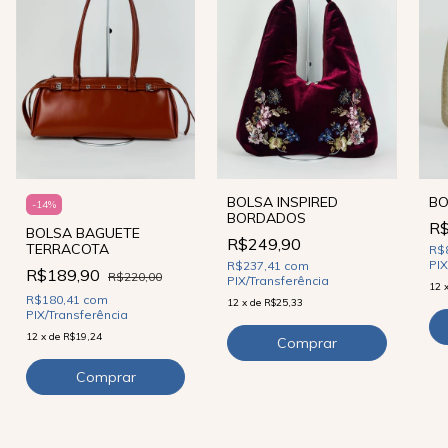
BO
BOLSA INSPIRED
-
14
%
BORDADOS
R$
BOLSA BAGUETE
R$249,90
TERRACOTA
R$
PIX
R$237,41
com
R$189,90
R$220,00
PIX/Transferência
12
R$180,41
com
12
x
de
R$25,33
PIX/Transferência
12
x
de
R$19,24