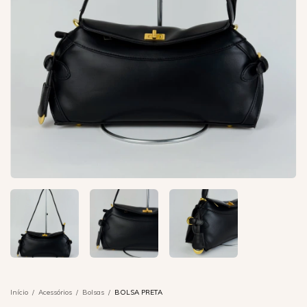
Início
/
Acessórios
/
Bolsas
/
BOLSA PRETA