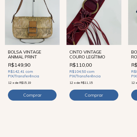
BO
BOLSA VINTAGE
CINTO VINTAGE
RO
ANIMAL PRINT
COURO LEGÍTIMO
R$
R$149,90
R$110,00
R$
R$142,41
com
R$104,50
com
PIX
PIX/Transferência
PIX/Transferência
12
12
x
de
R$15,19
12
x
de
R$11,15