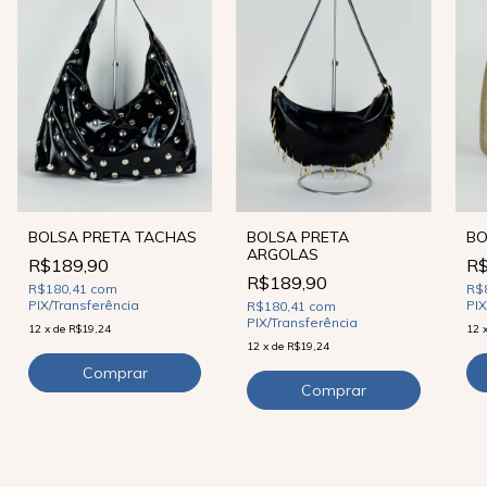
BO
BOLSA PRETA TACHAS
BOLSA PRETA
ARGOLAS
R$
R$189,90
R$189,90
R$
R$180,41
com
PIX
PIX/Transferência
R$180,41
com
PIX/Transferência
12
12
x
de
R$19,24
12
x
de
R$19,24