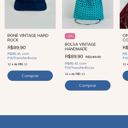
BONÉ VINTAGE HARD
CI
-
40
%
ROCK
CO
BOLSA VINTAGE
R$89,90
R$
HANDMADE
R$85,41
com
R$
R$89,90
R$149,90
PIX/Transferência
PIX
R$85,41
com
12
x
de
R$9,11
12
PIX/Transferência
12
x
de
R$9,11