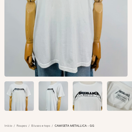
Início
/
Roupas
/
Blusas e tops
/
CAMISETA METALLICA - GG