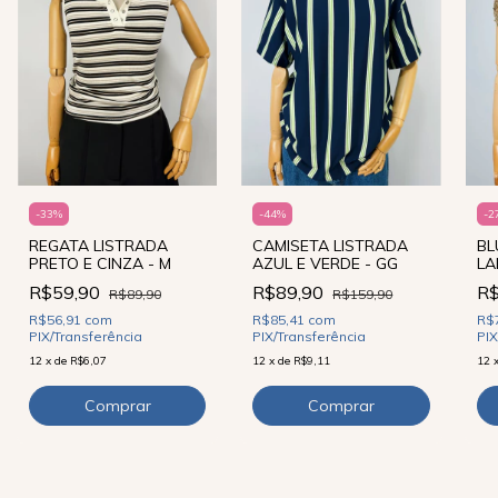
-
2
-
33
%
-
44
%
BL
REGATA LISTRADA
CAMISETA LISTRADA
LA
PRETO E CINZA - M
AZUL E VERDE - GG
DO
R
R$59,90
R$89,90
R$89,90
R$159,90
R$
R$56,91
com
R$85,41
com
PIX
PIX/Transferência
PIX/Transferência
12
12
x
de
R$6,07
12
x
de
R$9,11