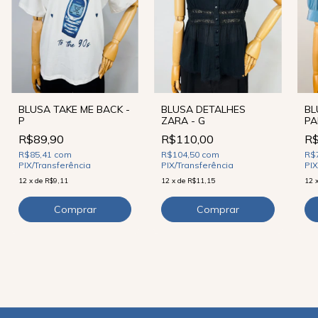
BLUSA TAKE ME BACK -
BLUSA DETALHES
BL
P
ZARA - G
PA
R$89,90
R$110,00
R$
R$85,41
com
R$104,50
com
R$
PIX/Transferência
PIX/Transferência
PIX
12
x
de
R$9,11
12
x
de
R$11,15
12