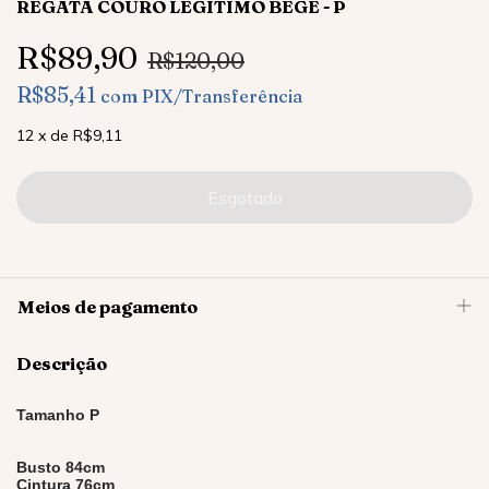
REGATA COURO LEGÍTIMO BEGE - P
R$89,90
R$120,00
R$85,41
com
PIX/Transferência
12
x
de
R$9,11
Meios de pagamento
Descrição
Tamanho P
Busto 84cm
Cintura 76cm