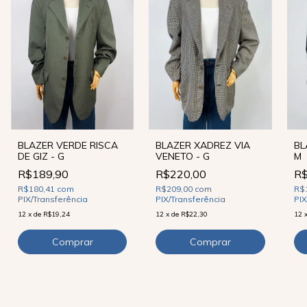
BLAZER VERDE RISCA
BLAZER XADREZ VIA
BL
DE GIZ - G
VENETO - G
M
R$189,90
R$220,00
R$
R$180,41
com
R$209,00
com
R$
PIX/Transferência
PIX/Transferência
PIX
12
x
de
R$19,24
12
x
de
R$22,30
12