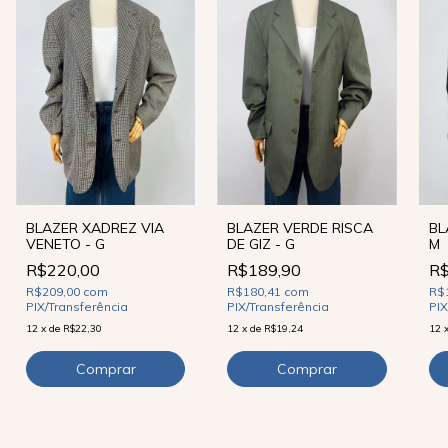
BLAZER XADREZ VIA
BLAZER VERDE RISCA
BL
VENETO - G
DE GIZ - G
M
R$220,00
R$189,90
R$
R$209,00
com
R$180,41
com
R$
PIX/Transferência
PIX/Transferência
PIX
12
x
de
R$22,30
12
x
de
R$19,24
12