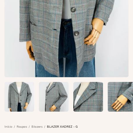
Início
/
Roupas
/
Blazers
/
BLAZER XADREZ - G