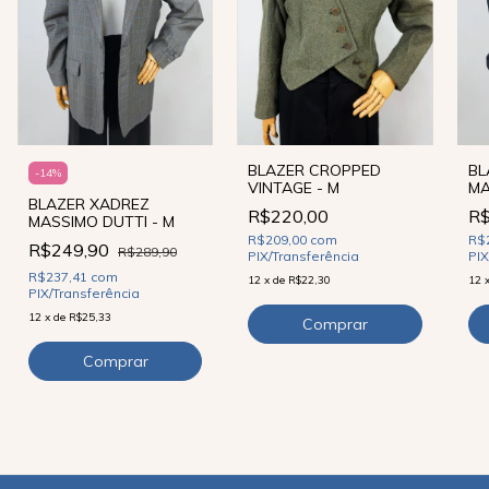
BLAZER CROPPED
BL
-
14
%
VINTAGE - M
MA
BLAZER XADREZ
R$220,00
R$
MASSIMO DUTTI - M
R$209,00
com
R$
R$249,90
R$289,90
PIX/Transferência
PIX
R$237,41
com
12
x
de
R$22,30
12
PIX/Transferência
12
x
de
R$25,33