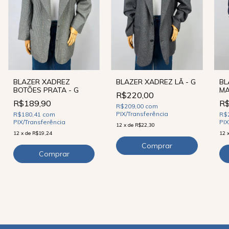
BLAZER XADREZ
BLAZER XADREZ LÃ - G
BL
BOTÕES PRATA - G
MA
R$220,00
DO
R$189,90
R$
R$209,00
com
PIX/Transferência
R$180,41
com
R$
PIX/Transferência
PIX
12
x
de
R$22,30
12
x
de
R$19,24
12