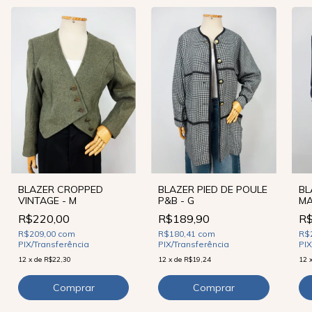
BLAZER CROPPED
BLAZER PIED DE POULE
BL
VINTAGE - M
P&B - G
MA
DO
R$220,00
R$189,90
R$
R$209,00
com
R$180,41
com
R$
PIX/Transferência
PIX/Transferência
PIX
12
x
de
R$22,30
12
x
de
R$19,24
12