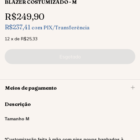
BLAZER COSTUMIZADO - M
R$249,90
R$237,41
com
PIX/Transferência
12
x
de
R$25,33
Meios de pagamento
Descrição
Tamanho M
*Customização
feita à mão com pins novos banhados à