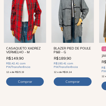
CASAQUETO XADREZ
BLAZER PIED DE POULE
-
2
VERMELHO - M
P&B - G
JA
R$149,90
R$189,90
R
R$142,41
com
R$180,41
com
PIX/Transferência
PIX/Transferência
R$
PIX
12
x
de
R$15,19
12
x
de
R$19,24
12