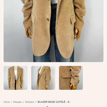
Início
/
Roupas
/
Blazers
/
BLAZER BEGE COTELÊ - G