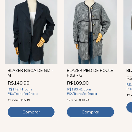
BLAZER RISCA DE GIZ -
BLAZER PIED DE POULE
BL
M
P&B - G
R$
R$149,90
R$189,90
R$
PIX
R$142,41
com
R$180,41
com
PIX/Transferência
PIX/Transferência
12
12
x
de
R$15,19
12
x
de
R$19,24