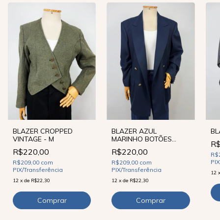
BLAZER CROPPED
BLAZER AZUL
BL
VINTAGE - M
MARINHO BOTÕES
R$
DOURADOS - M/G
R$220,00
R$220,00
R$
PIX
R$209,00
com
R$209,00
com
PIX/Transferência
PIX/Transferência
12
12
x
de
R$22,30
12
x
de
R$22,30